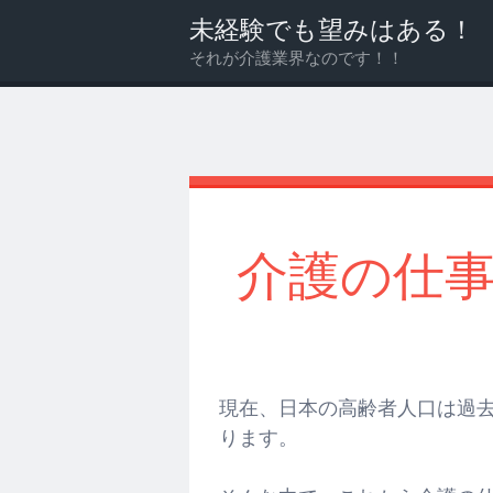
未経験でも望みはある！
それが介護業界なのです！！
メ
検
ニ
索
ュ
ー
介護の仕
現在、日本の高齢者人口は過
ります。